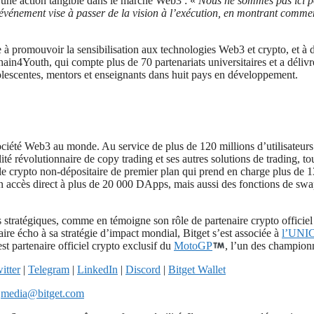
d’une action tangible dans le marché Web3 : «
Nous ne sommes pas ici po
événement vise à passer de la vision à l’exécution, en montrant commen
e à promouvoir la sensibilisation aux technologies Web3 et crypto, et à
ain4Youth, qui compte plus de 70 partenariats universitaires et a délivr
olescentes, mentors et enseignants dans huit pays en développement.
ociété Web3 au monde. Au service de plus de 120 millions d’utilisateurs 
alité révolutionnaire de copy trading et ses autres solutions de trading, 
le crypto non-dépositaire de premier plan qui prend en charge plus de 13
un accès direct à plus de 20 000 DApps, mais aussi des fonctions de swa
s stratégiques, comme en témoigne son rôle de partenaire crypto officiel
ire écho à sa stratégie d’impact mondial, Bitget s’est associée à
l’UNI
st partenaire officiel crypto exclusif du
MotoGP
, l’un des champion
itter
|
Telegram
|
LinkedIn
|
Discord
|
Bitget Wallet
:
media@bitget.com