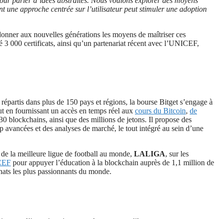
ur parler d’idées abstraites. Nous voulons explorer des moyens
t une approche centrée sur l’utilisateur peut stimuler une adoption
 donner aux nouvelles générations les moyens de maîtriser ces
é 3 000 certificats, ainsi qu’un partenariat récent avec l’UNICEF,
répartis dans plus de 150 pays et régions, la bourse Bitget s’engage à
tout en fournissant un accès en temps réel aux
cours du Bitcoin
,
de
0 blockchains, ainsi que des millions de jetons. Il propose des
p avancées et des analyses de marché, le tout intégré au sein d’une
 de la meilleure ligue de football au monde,
LALIGA
, sur les
CEF
pour appuyer l’éducation à la blockchain auprès de 1,1 million de
nats les plus passionnants du monde.