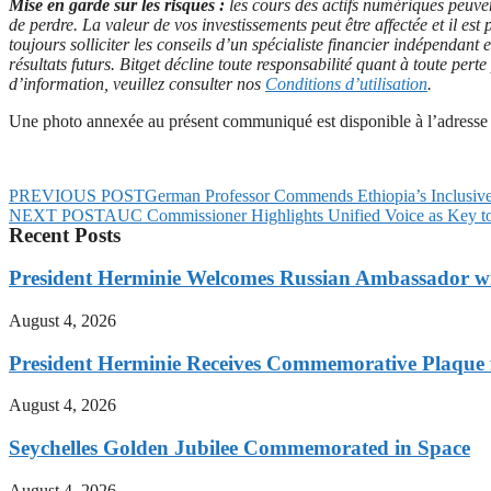
Mise en garde sur les risques :
les cours des actifs numériques peuven
de perdre. La valeur de vos investissements peut être affectée et il e
toujours solliciter les conseils d’un spécialiste financier indépendant
résultats futurs. Bitget décline toute responsabilité quant à toute per
d’information, veuillez consulter nos
Conditions d’utilisation
.
Une photo annexée au présent communiqué est disponible à l’adresse 
PREVIOUS POST
German Professor Commends Ethiopia’s Inclusive 
NEXT POST
AUC Commissioner Highlights Unified Voice as Key to 
Recent Posts
President Herminie Welcomes Russian Ambassador w
August 4, 2026
President Herminie Receives Commemorative Plaque f
August 4, 2026
Seychelles Golden Jubilee Commemorated in Space
August 4, 2026