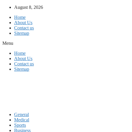
Skip
August 8, 2026
to
Home
content
About Us
Contact us
Sitemap
Menu
Home
About Us
Contact us
Sitemap
General
Medical
Sports
Business