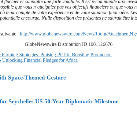
t fluctuer et connaître une forte volatilité. Il est recommandé aux inve
st possible que vous n’atteigniez pas vos objectifs financiers ou que vo
 et à tenir compte de votre expérience et de votre situation financière. 
te potentielle encourue. Nulle disposition des présentes ne saurait être
suivante :
http://www.globenewswire.com/NewsRoom/AttachmentNg/
GlobeNewswire Distribution ID 1001126676
Farming Strategies, Praising PPT in Boosting Production
Unlocking Financial Pledges for Africa
ith Space-Themed Gesture
or Seychelles-US 50-Year Diplomatic Milestone