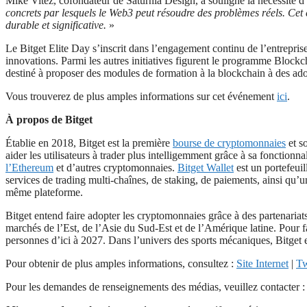
Mike Vitez, cofondateur de Saturnia Design, a souligné la nécessité 
concrets par lesquels le Web3 peut résoudre des problèmes réels. Cet 
durable et significative.
»
Le Bitget Elite Day s’inscrit dans l’engagement continu de l’entrepris
innovations. Parmi les autres initiatives figurent le programme Blockch
destiné à proposer des modules de formation à la blockchain à des ad
Vous trouverez de plus amples informations sur cet événement
ici
.
À propos de Bitget
Établie en 2018, Bitget est la première
bourse de cryptomonnaies
et s
aider les utilisateurs à trader plus intelligemment grâce à sa fonctionn
l’Ethereum
et d’autres cryptomonnaies.
Bitget Wallet
est un portefeuil
services de trading multi-chaînes, de staking, de paiements, ainsi qu’
même plateforme.
Bitget entend faire adopter les cryptomonnaies grâce à des partenariat
marchés de l’Est, de l’Asie du Sud-Est et de l’Amérique latine. Pour fa
personnes d’ici à 2027. Dans l’univers des sports mécaniques, Bitget e
Pour obtenir de plus amples informations, consultez :
Site Internet
|
Tw
Pour les demandes de renseignements des médias, veuillez contacter 