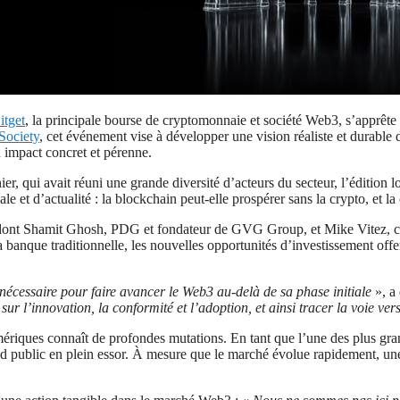
itget
, la principale bourse de cryptomonnaie et société Web3, s’apprête
Society
, cet événement vise à développer une vision réaliste et durable
n impact concret et pérenne.
r, qui avait réuni une grande diversité d’acteurs du secteur, l’édition 
 et d’actualité : la blockchain peut-elle prospérer sans la crypto, et la
 dont Shamit Ghosh, PDG et fondateur de GVG Group, et Mike Vitez, cof
a banque traditionnelle, les nouvelles opportunités d’investissement offer
nécessaire pour faire avancer le Web3 au-delà de sa phase initiale
», a 
r sur l’innovation, la conformité et l’adoption, et ainsi tracer la voie 
mériques connaît de profondes mutations. En tant que l’une des plus gr
d public en plein essor. À mesure que le marché évolue rapidement, une 