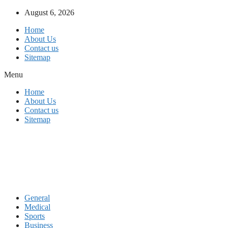
Skip
August 6, 2026
to
Home
content
About Us
Contact us
Sitemap
Menu
Home
About Us
Contact us
Sitemap
General
Medical
Sports
Business