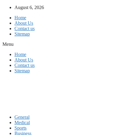
Skip
August 6, 2026
to
Home
content
About Us
Contact us
Sitemap
Menu
Home
About Us
Contact us
Sitemap
General
Medical
Sports
Business