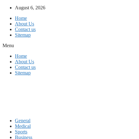
Skip
August 6, 2026
to
Home
content
About Us
Contact us
Sitemap
Menu
Home
About Us
Contact us
Sitemap
General
Medical
Sports
Business