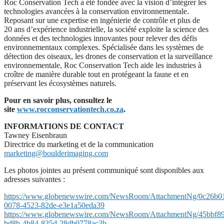
Roc Conservation Tech a été fondée avec la vision d’intégrer les
technologies avancées à la conservation environnementale.
Reposant sur une expertise en ingénierie de contrôle et plus de
20 ans d’expérience industrielle, la société exploite la science des
données et des technologies innovantes pour relever des défis
environnementaux complexes. Spécialisée dans les systèmes de
détection des oiseaux, les drones de conservation et la surveillance
environnementale, Roc Conservation Tech aide les industries à
croître de manière durable tout en protégeant la faune et en
préservant les écosystèmes naturels.
Pour en savoir plus, consultez le
site
www.rocconservationtech.co.za
.
INFORMATIONS DE CONTACT
Tawney Eisenbraun
Directrice du marketing et de la communication
marketing@boulderimaging.com
Les photos jointes au présent communiqué sont disponibles aux
adresses suivantes :
https://www.globenewswire.com/NewsRoom/AttachmentNg/0c26b0
0078-4523-82de-e3e1a50eda39
https://www.globenewswire.com/NewsRoom/AttachmentNg/45bbf8
bd8b-4b84-835d-28db0778ac3b