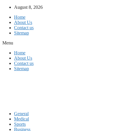
Skip
August 8, 2026
to
Home
content
About Us
Contact us
Sitemap
Menu
Home
About Us
Contact us
Sitemap
General
Medical
Sports
Business