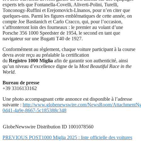
experts tels que Fontanella-Covelli, Aliverti-Polini, Turelli,
Tonconogy-Ruffini et Erejomovich-Llnanos, pour n’en citer que
quelques-uns. Parmi les figures emblématiques de cette année, on
compte Joe Bastianich et Carlo Cracco, qui, pour l’occasion,
s’affronteront loin des fourneaux : le premier au volant d’une
Porsche 356 1000 Speedster de 1954, le second en tant que
navigateur sur une Bugatti T40 de 1927.
Conformément au règlement, chaque voiture participant à la course
devra avoir reçu au préalable la certification
du
Registro 1000 Miglia
afin de garantir son authenticité, ainsi
qu’un niveau d’excellence digne de la
Most Beautiful Race in the
World
.
Bureau de presse
+39 3316133162
Une photo accompagnant cette annonce est disponible à l’adresse
suivante :
http://www.globenewswire.com/NewsRoom/AttachmentNg
0d41-4a9e-8667-5c185388c348
GlobeNewswire Distribution ID 1001078560
PREVIOUS POST
1000 Miglia 2025 : liste officielle des voitures