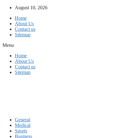
Skip
August 10, 2026
to
Home
content
About Us
Contact us
Sitemap
Menu
Home
About Us
Contact us
Sitemap
General
Medical
Sports
Business