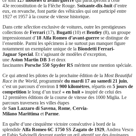
ce sont
127 modèles d’avant-guerre
qui participeront à cette
43e reconstitution de la Flèche Rouge.
Soixante-dix-huit
d’entre
eux, en revanche, font partie des véhicules qui ont participé entre
1927 et 1957 à la course de vitesse historique.
Dans cette
sélection
exclusive de voitures, outre les prestigieuses
collections de
Ferrari
(17),
Bugatti
(10) et
Bentley
(8), un groupe
impressionnant d’
18 Alfa Romeo d’avant-guerre
se distingue de
l’ensemble. Parmi les spécimens à ne surtout pas manquer figure
notamment un exemplaire unique de la
Biondetti Ferrari-
Jaguar Special
. Et s’agissant de modèles d’exception,
une
Aston Martin DB 3
et deux
fascinantes
Porsche 550 Spyder RS
méritent une mention spéciale.
Ce qui attend les pilotes de la prochaine édition de la
Most Beautiful
Race in the World
, programmée
du mardi 17 au samedi 21 juin
,
c’est un parcours d’environ
1 900 kilomètres
, répartis en
5 jours de
competition
le long d’un tracé
« en huit »
inspiré de celui des
12 premières éditions de la course de vitesse des 1000 Miglia. Le
parcours traversera les villes étapes
de
San Lazzaro di Savena
,
Rome
,
Cervia-
Milano Marittima
et
Parme
.
En quête d’une cinquième victoire consécutive à bord de la
splendide
Alfa Romeo 6C 1750 SS Zagato de 1929
, Andrea Vesco
et Fabio Salvinelli devront garder un œil attentif sur des équipages